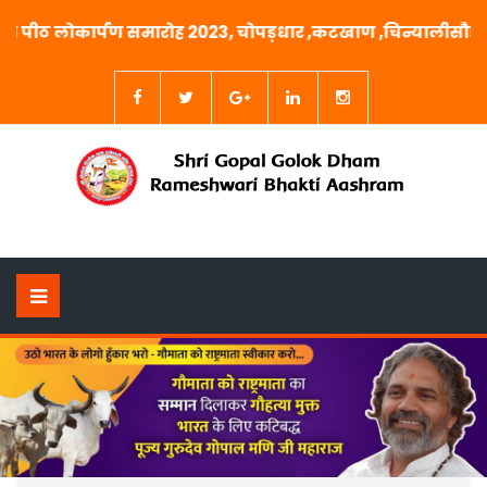
्ठा पीठ लोकार्पण समारोह 2023, चोपड़धार ,कटखाण ,चिन्यालीसौड़ ,उ